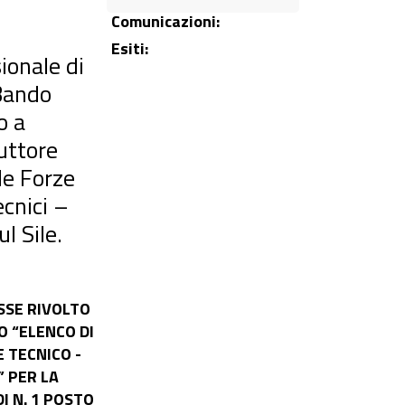
Comunicazioni:
Esiti:
sionale di
(Bando
o a
uttore
lle Forze
ecnici –
l Sile.
SSE RIVOLTO
O “ELENCO DI
 TECNICO -
” PER LA
I N. 1 POSTO