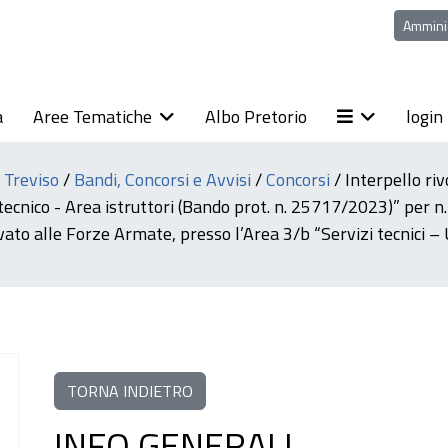
Ammini
a
Aree Tematiche
Albo Pretorio
login
i Treviso
/
Bandi, Concorsi e Avvisi
/
Concorsi
/
Interpello rivo
e tecnico - Area istruttori (Bando prot. n. 25717/2023)” per
servato alle Forze Armate, presso l’Area 3/b “Servizi tecnici –
TORNA INDIETRO
INFO GENERALI