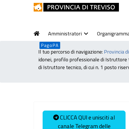
Amministratori
Organigramm
PagoPA
Il tuo percorso di navigazione:
Provincia d
idonei, profilo professionale di Istruttor
di Istruttore tecnico, di cui n. 1 posto ri
CLICCA QUI e unisciti al
canale Telegram delle