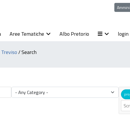
Ammini
a
Aree Tematiche
Albo Pretorio
login
i Treviso
/
Search
pro