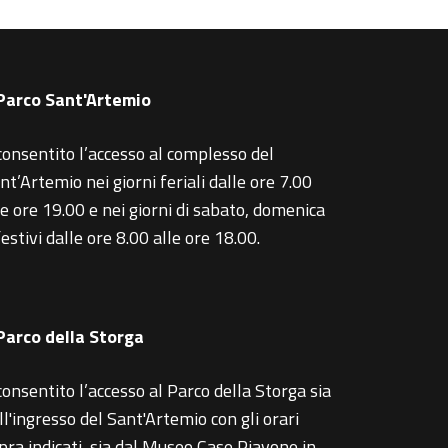
 Parco Sant'Artemio
consentito l’accesso al complesso del
nt’Artemio nei giorni feriali dalle ore 7.00
le ore 19.00 e nei giorni di sabato, domenica
festivi dalle ore 8.00 alle ore 18.00.
 Parco della Storga
consentito l’accesso al Parco della Storga sia
ll'ingresso del Sant'Artemio con gli orari
pra indicati, sia dal Museo Case Piavone in