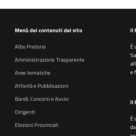
Menù dei contenuti del sito
Il
Albo Pretorio
È 
Sa
Amministrazione Trasparente
al
e 
Aree tematiche
Attività e Pubblicazioni
Bandi, Concorsi e Avvisi
Il
Dirigenti
È 
Elezioni Provinciali
da
so