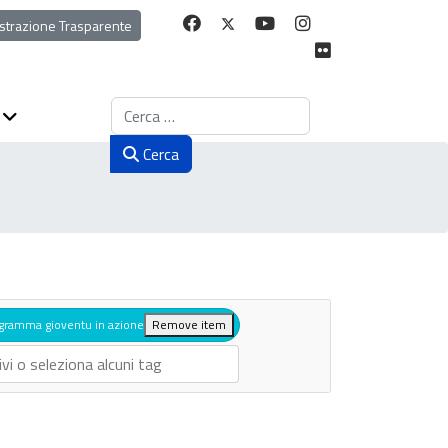
strazione Trasparente
Cerca
Cerca
gramma gioventu in azione
Remove item