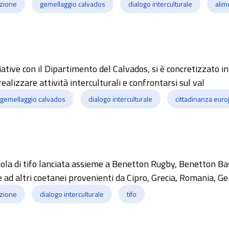
azione
gemellaggio calvados
dialogo interculturale
alim
iative con il Dipartimento del Calvados, si è concretizzato in
ealizzare attività interculturali e confrontarsi sul val
gemellaggio calvados
dialogo interculturale
cittadinanza eur
scuola di tifo lanciata assieme a Benetton Rugby, Benetton Ba
me ad altri coetanei provenienti da Cipro, Grecia, Romania, G
azione
dialogo interculturale
tifo