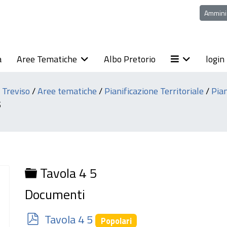
Ammini
a
Aree Tematiche
Albo Pretorio
login
i Treviso
/
Aree tematiche
/
Pianificazione Territoriale
/
Pian
5
Cartella
Tavola 4 5
Documenti
p
Tavola 4 5
Popolari