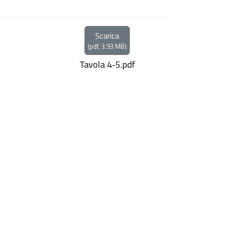
Scarica
(
pdf,
3.93 MB
)
Tavola 4-5.pdf