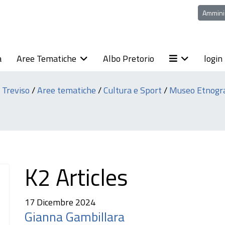
Ammini
a
Aree Tematiche
Albo Pretorio
login
i Treviso
/
Aree tematiche
/
Cultura e Sport
/
Museo Etnogra
K2 Articles
17 Dicembre 2024
Gianna Gambillara