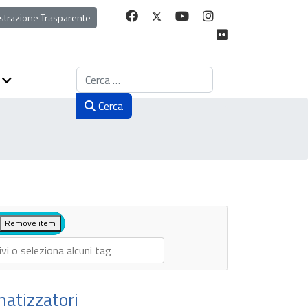
strazione Trasparente
Cerca
Cerca
Remove item
matizzatori