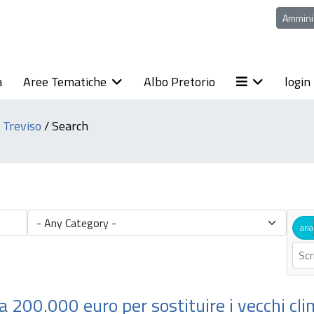
Ammini
a
Aree Tematiche
Albo Pretorio
login
i Treviso
/
Search
aria
a 200.000 euro per sostituire i vecchi cli