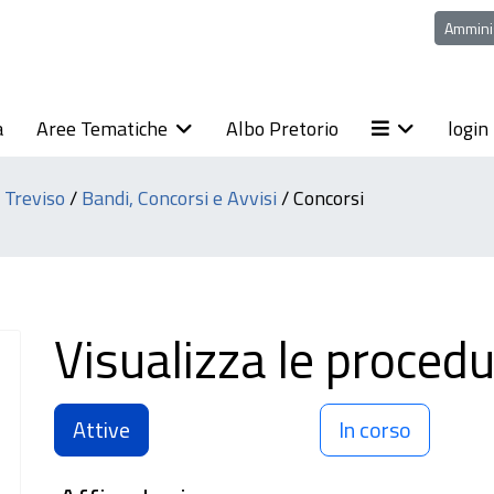
Ammini
a
Aree Tematiche
Albo Pretorio
login
i Treviso
/
Bandi, Concorsi e Avvisi
/
Concorsi
Visualizza le procedu
Attive
In corso