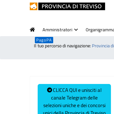
Amministratori
Organigramm
PagoPA
Il tuo percorso di navigazione:
Provincia d
CLICCA QUI e unisciti al
canale Telegram delle
selezioni uniche e dei concorsi
unici della Provincia di Treviso