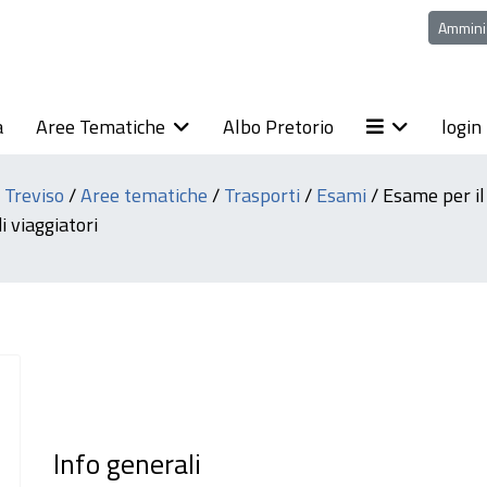
Ammini
a
Aree Tematiche
Albo Pretorio
login
i Treviso
/
Aree tematiche
/
Trasporti
/
Esami
/
Esame per il
i viaggiatori
Info generali