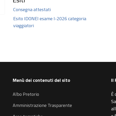
Consegna attestati
Esito IDONEI esame I-2026 categoria
viaggiatori
Menù dei contenuti del sito
Il
Albo Pretorio
È 
Sa
Amministrazione Trasparente
al
e 