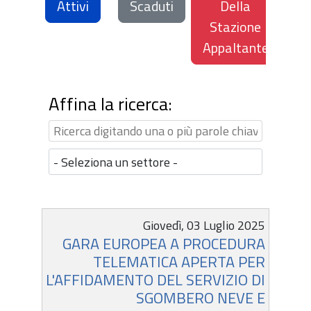
Attivi
Scaduti
Della
Stazione
Appaltante
Affina la ricerca:
Info
Termine
BDNCP
Giovedì, 03 Luglio 2025
GARA EUROPEA A PROCEDURA
di
TELEMATICA APERTA PER
scadenza
L'AFFIDAMENTO DEL SERVIZIO DI
SGOMBERO NEVE E