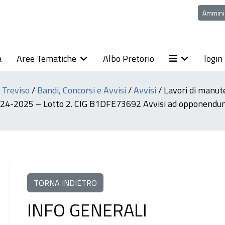
Ammini
a
Aree Tematiche
Albo Pretorio
login
i Treviso
/
Bandi, Concorsi e Avvisi
/
Avvisi
/
Lavori di manute
 2024-2025 – Lotto 2. CIG B1DFE73692 Avvisi ad opponendu
TORNA INDIETRO
INFO GENERALI