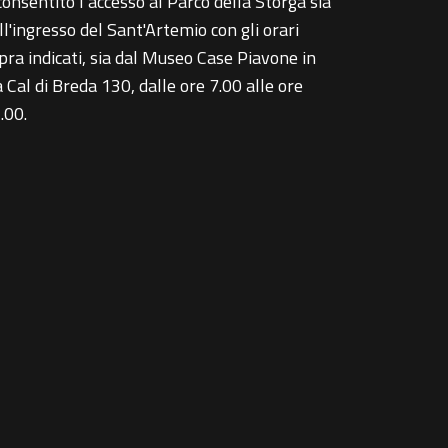
consentito l’accesso al Parco della Storga sia
ll'ingresso del Sant'Artemio con gli orari
pra indicati, sia dal Museo Case Piavone in
a Cal di Breda 130, dalle ore 7.00 alle ore
.00.