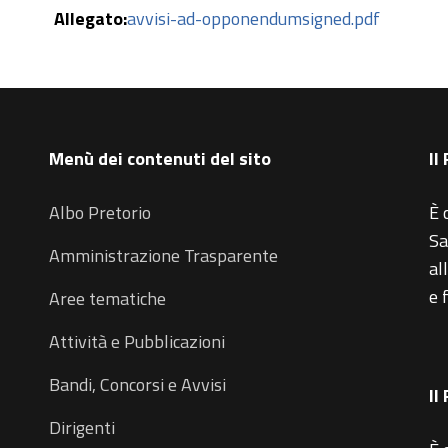
Allegato:
avvisi-ad-opponendumsigned.pdf
Menù dei contenuti del sito
Il
Albo Pretorio
È 
Sa
Amministrazione Trasparente
al
e 
Aree tematiche
Attività e Pubblicazioni
Bandi, Concorsi e Avvisi
Il
Dirigenti