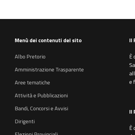
Menù dei contenuti del sito
Il
Albo Pretorio
È 
Sa
Amministrazione Trasparente
al
e 
Aree tematiche
Attività e Pubblicazioni
Bandi, Concorsi e Avvisi
Il
Dirigenti
È 
Elezioni Provinciali