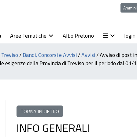
Ammini
a
Aree Tematiche
Albo Pretorio
login
i Treviso
/
Bandi, Concorsi e Avvisi
/
Avvisi
/
Avviso di post i
 le esigenze della Provincia di Treviso per il periodo dal 0
TORNA INDIETRO
INFO GENERALI