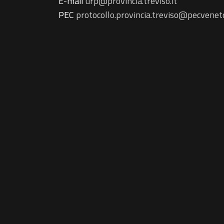
E-mail
urp@provincia.treviso.it
PEC
protocollo.provincia.treviso@pecveneto