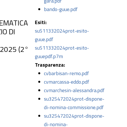
gara.pdf
bando-guue.pdf
LEMATICA
Esiti:
IO DI
su511332024prot-esito-
guue.pdf
2025 (2°
su511332024prot-esito-
guuepdf.p7m
Trasparenza:
cvbarbisan-remo.pdf
cvmarcassa-eddo.pdf
cvmarchesin-alessandra.pdf
su325472024prot-dispone-
di-nomina-commissione.pdf
su325472024prot-dispone-
di-nomina-