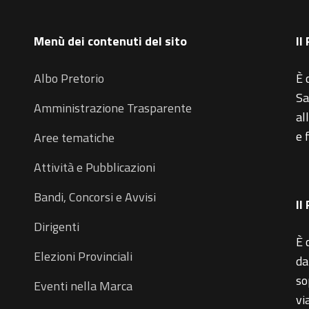
Menù dei contenuti del sito
Il
Albo Pretorio
È 
Sa
Amministrazione Trasparente
al
e 
Aree tematiche
Attività e Pubblicazioni
Bandi, Concorsi e Avvisi
Il
Dirigenti
È 
Elezioni Provinciali
da
so
Eventi nella Marca
vi