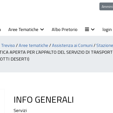
Ammini
a
Aree Tematiche
Albo Pretorio
login
i Treviso
/
Aree tematiche
/
Assistenza ai Comuni
/
Stazione
CA APERTA PER L’APPALTO DEL SERVIZIO DI TRASPOR
LOTTI DESERTI)
INFO GENERALI
Servizi